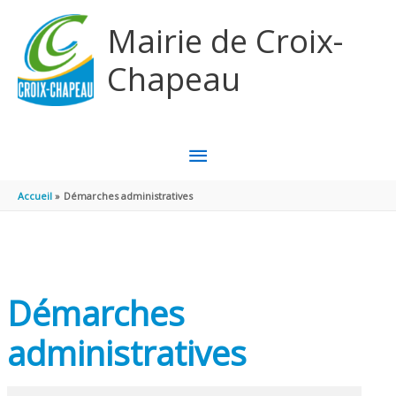
Aller au contenu
Aller au pied de page
Mairie de Croix-
Chapeau
MENU
PRINCIPAL
Accueil
Démarches administratives
Démarches
administratives