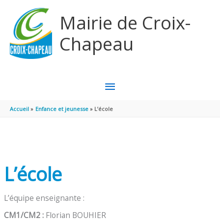
Aller au contenu
Aller au pied de page
Mairie de Croix-
Chapeau
MENU
PRINCIPAL
Accueil
Enfance et jeunesse
L’école
L’école
L’équipe enseignante :
CM1/CM2 :
Florian BOUHIER