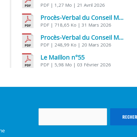
PDF
| 1,27 Mo
| 21 Avril 2026
Procès-Verbal du Conseil Municipal du 31 mars 2026
PDF
| 718,65 Ko
| 31 Mars 2026
Procès-Verbal du Conseil Municipal du 20 mars 2026
PDF
| 248,99 Ko
| 20 Mars 2026
Le Maillon n°55
PDF
| 5,98 Mo
| 03 Février 2026
Rechercher
RECHE
rme