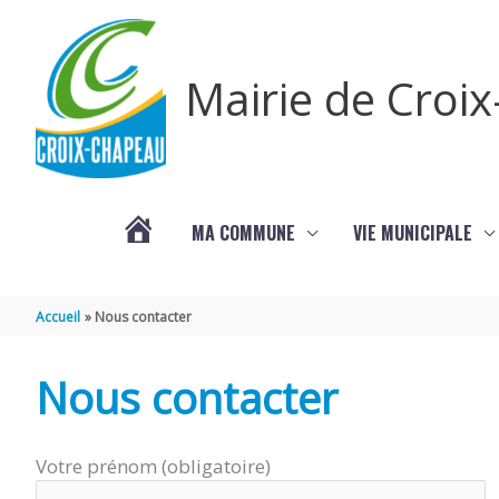
Aller au contenu
Aller au pied de page
Panneau de gestion des cookies
Mairie de Croi
MA COMMUNE
VIE MUNICIPALE
PROCHAINS
Accueil
Nous contacter
ÉVÈNEMENTS
Nous contacter
Votre prénom (obligatoire)