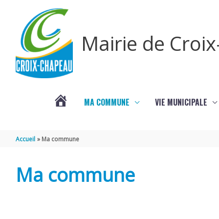
Aller au contenu
Aller au pied de page
Mairie de Croi
MA COMMUNE
VIE MUNICIPALE
PROCHAINS
Accueil
Ma commune
ÉVÈNEMENTS
Ma commune