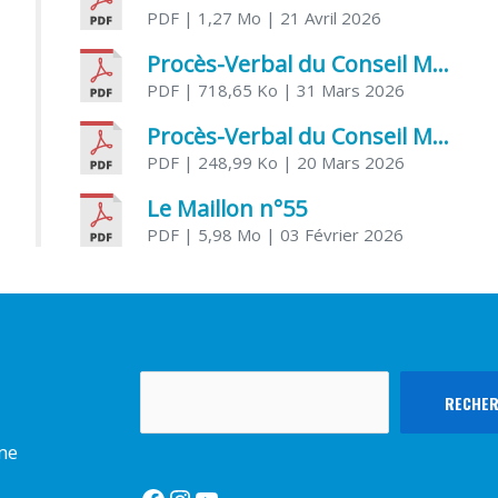
PDF
| 1,27 Mo
| 21 Avril 2026
Procès-Verbal du Conseil Municipal du 31 mars 2026
PDF
| 718,65 Ko
| 31 Mars 2026
Procès-Verbal du Conseil Municipal du 20 mars 2026
PDF
| 248,99 Ko
| 20 Mars 2026
Le Maillon n°55
PDF
| 5,98 Mo
| 03 Février 2026
Rechercher
RECHE
rme
Facebook
Instagram
YouTube