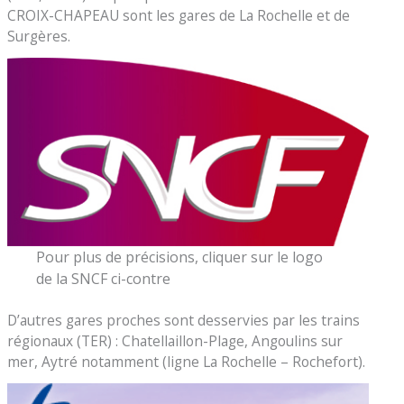
CROIX-CHAPEAU sont les gares de La Rochelle et de
Surgères.
Pour plus de précisions, cliquer sur le logo
de la SNCF ci-contre
D’autres gares proches sont desservies par les trains
régionaux (TER) : Chatellaillon-Plage, Angoulins sur
mer, Aytré notamment (ligne La Rochelle – Rochefort).