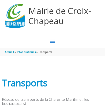
Aller au contenu
Aller au pied de page
Mairie de Croix-
Chapeau
MENU
PRINCIPAL
Accueil
Infos pratiques
Transports
Transports
Réseau de transports de la Charente Maritime : les
bus (autocars)