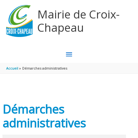
Aller au contenu
Aller au pied de page
Mairie de Croix-
Chapeau
MENU
PRINCIPAL
Accueil
Démarches administratives
Démarches
administratives