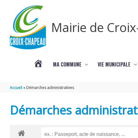
Aller au contenu
Aller au pied de page
Mairie de Croi
MA COMMUNE
VIE MUNICIPALE
PROCHAINS
Accueil
Démarches administratives
ÉVÈNEMENTS
Démarches administrat