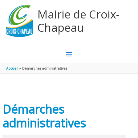
Aller au contenu
Aller au pied de page
Mairie de Croix-
Chapeau
MENU
PRINCIPAL
Accueil
Démarches administratives
Démarches
administratives