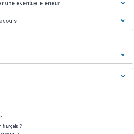
ler une éventuelle erreur
recours
 ?
n français ?