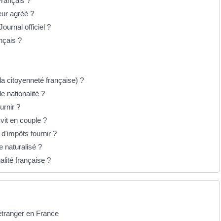
rançais ?
eur agréé ?
ournal officiel ?
nçais ?
la citoyenneté française) ?
de nationalité ?
urnir ?
 vit en couple ?
 d'impôts fournir ?
e naturalisé ?
alité française ?
 étranger en France