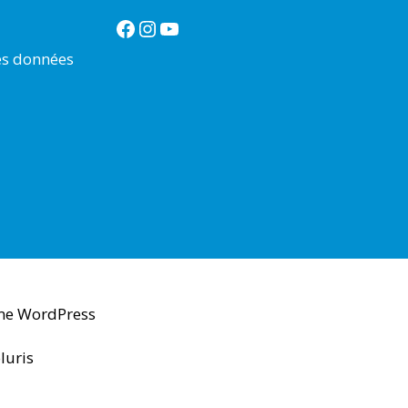
Facebook
Instagram
YouTube
es données
me WordPress
luris