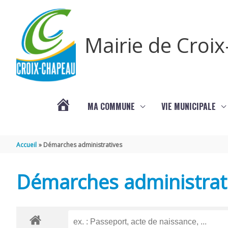
Aller au contenu
Aller au pied de page
Mairie de Croi
MA COMMUNE
VIE MUNICIPALE
PROCHAINS
Accueil
Démarches administratives
ÉVÈNEMENTS
Démarches administrat