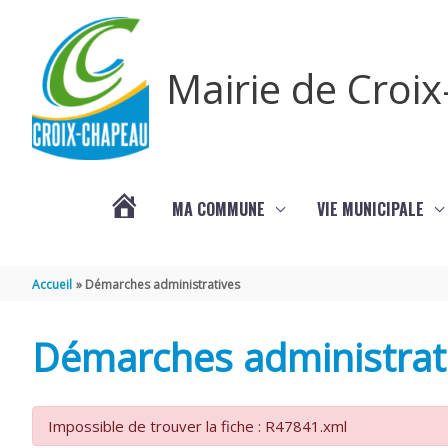
Aller au contenu
Aller au pied de page
Mairie de Croi
MA COMMUNE
VIE MUNICIPALE
PROCHAINS
Accueil
Démarches administratives
ÉVÈNEMENTS
Démarches administrat
Impossible de trouver la fiche : R47841.xml