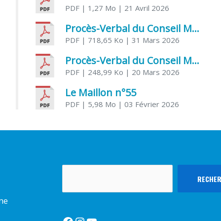
PDF
| 1,27 Mo
| 21 Avril 2026
Procès-Verbal du Conseil Municipal du 31 mars 2026
PDF
| 718,65 Ko
| 31 Mars 2026
Procès-Verbal du Conseil Municipal du 20 mars 2026
PDF
| 248,99 Ko
| 20 Mars 2026
Le Maillon n°55
PDF
| 5,98 Mo
| 03 Février 2026
Rechercher
RECHE
rme
Facebook
Instagram
YouTube