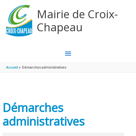
Aller au contenu
Aller au pied de page
Mairie de Croix-
Chapeau
MENU
PRINCIPAL
Accueil
Démarches administratives
Démarches
administratives