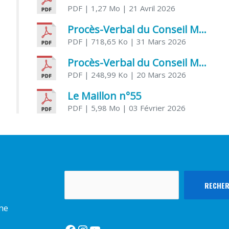
PDF
| 1,27 Mo
| 21 Avril 2026
Procès-Verbal du Conseil Municipal du 31 mars 2026
PDF
| 718,65 Ko
| 31 Mars 2026
Procès-Verbal du Conseil Municipal du 20 mars 2026
PDF
| 248,99 Ko
| 20 Mars 2026
Le Maillon n°55
PDF
| 5,98 Mo
| 03 Février 2026
Rechercher
RECHE
rme
Facebook
Instagram
YouTube