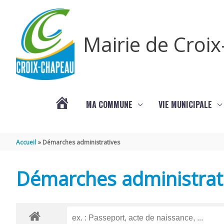
Aller au contenu
Aller au pied de page
Mairie de Croi
MA COMMUNE
VIE MUNICIPALE
PROCHAINS
Accueil
Démarches administratives
ÉVÈNEMENTS
Démarches administrat