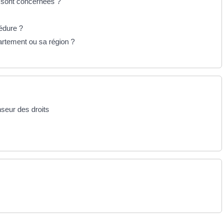
 sont concernées ?
cédure ?
artement ou sa région ?
nseur des droits