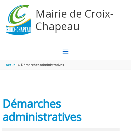
Aller au contenu
Aller au pied de page
Mairie de Croix-
Chapeau
MENU
PRINCIPAL
Accueil
Démarches administratives
Démarches
administratives