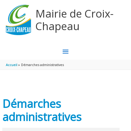
Aller au contenu
Aller au pied de page
Mairie de Croix-
Chapeau
MENU
PRINCIPAL
Accueil
Démarches administratives
Démarches
administratives