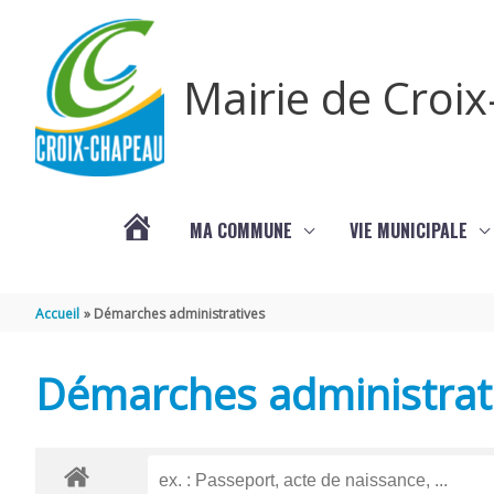
Aller au contenu
Aller au pied de page
Mairie de Croi
MA COMMUNE
VIE MUNICIPALE
PROCHAINS
Accueil
Démarches administratives
ÉVÈNEMENTS
Démarches administrat