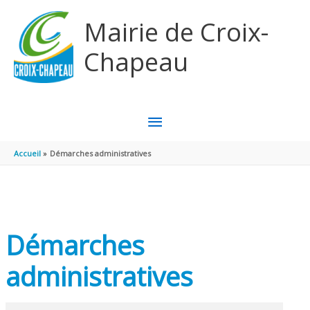
Aller au contenu
Aller au pied de page
Mairie de Croix-
Chapeau
MENU
PRINCIPAL
Accueil
Démarches administratives
Démarches
administratives