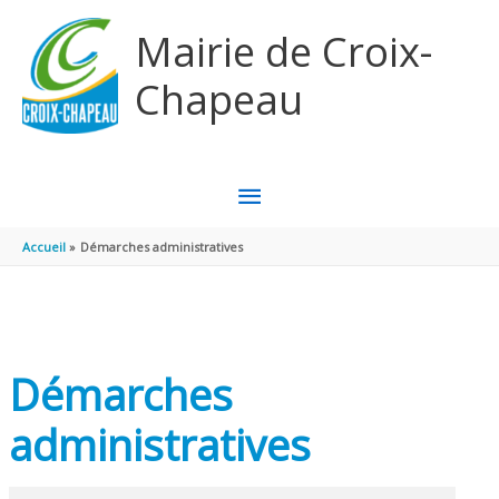
Aller au contenu
Aller au pied de page
Mairie de Croix-
Chapeau
MENU
PRINCIPAL
Accueil
Démarches administratives
Démarches
administratives