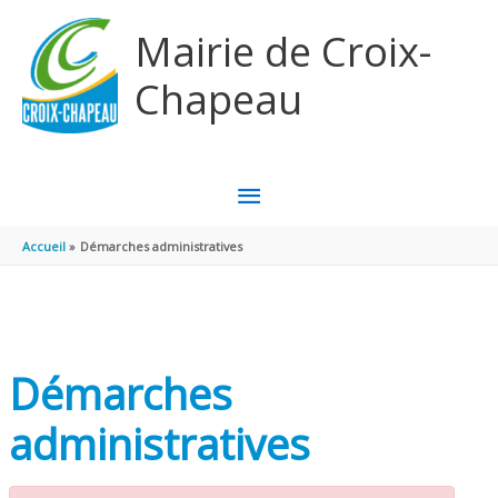
Aller au contenu
Aller au pied de page
Mairie de Croix-
Chapeau
MENU
PRINCIPAL
Accueil
Démarches administratives
Démarches
administratives