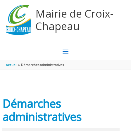
Aller au contenu
Aller au pied de page
Mairie de Croix-
Chapeau
MENU
PRINCIPAL
Accueil
Démarches administratives
Démarches
administratives