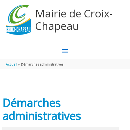
Aller au contenu
Aller au pied de page
Mairie de Croix-
Chapeau
MENU
PRINCIPAL
Accueil
Démarches administratives
Démarches
administratives