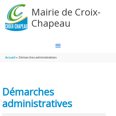
Aller au contenu
Aller au pied de page
Mairie de Croix-
Chapeau
MENU
PRINCIPAL
Accueil
Démarches administratives
Démarches
administratives