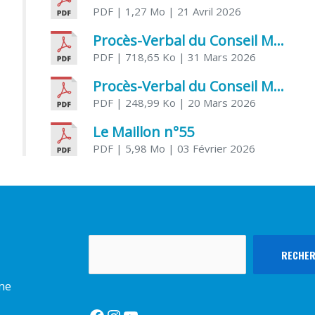
PDF
| 1,27 Mo
| 21 Avril 2026
Procès-Verbal du Conseil Municipal du 31 mars 2026
PDF
| 718,65 Ko
| 31 Mars 2026
Procès-Verbal du Conseil Municipal du 20 mars 2026
PDF
| 248,99 Ko
| 20 Mars 2026
Le Maillon n°55
PDF
| 5,98 Mo
| 03 Février 2026
Rechercher
RECHE
rme
Facebook
Instagram
YouTube