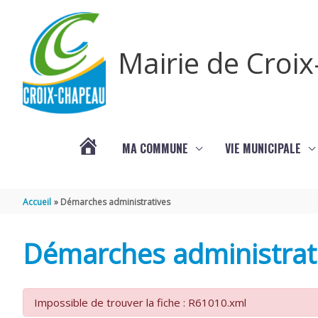
Aller au contenu
Aller au pied de page
Mairie de Croi
MA COMMUNE
VIE MUNICIPALE
PROCHAINS
Accueil
Démarches administratives
ÉVÈNEMENTS
Démarches administrat
Impossible de trouver la fiche : R61010.xml