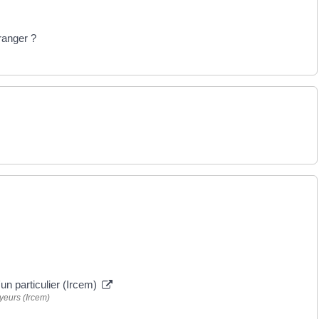
ranger ?
'un particulier (Ircem)
yeurs (Ircem)