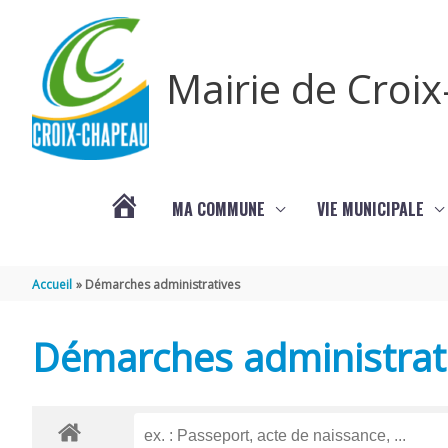
Aller au contenu
Aller au pied de page
Mairie de Croi
MA COMMUNE
VIE MUNICIPALE
PROCHAINS
Accueil
Démarches administratives
ÉVÈNEMENTS
Démarches administrat