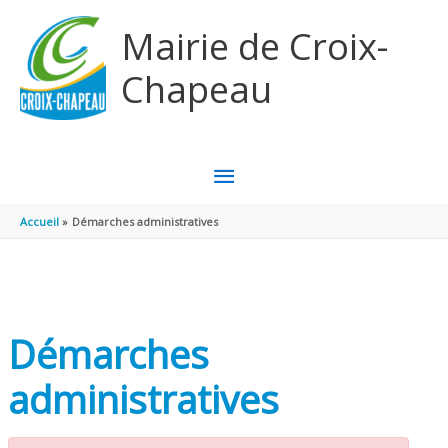
Aller au contenu
Aller au pied de page
Mairie de Croix-
Chapeau
MENU
PRINCIPAL
Accueil
Démarches administratives
Démarches
administratives