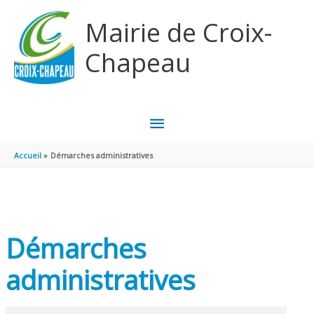
Aller au contenu
Aller au pied de page
Mairie de Croix-
Chapeau
MENU
PRINCIPAL
Accueil
Démarches administratives
Démarches
administratives