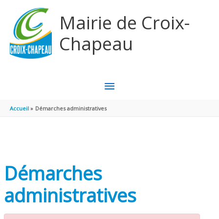
Aller au contenu
Aller au pied de page
Mairie de Croix-
Chapeau
MENU
PRINCIPAL
Accueil
Démarches administratives
Démarches
administratives