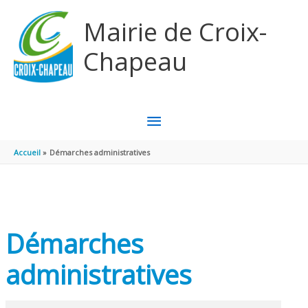
Aller au contenu
Aller au pied de page
Mairie de Croix-
Chapeau
MENU
PRINCIPAL
Accueil
Démarches administratives
Démarches
administratives