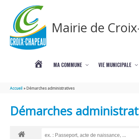
Aller au contenu
Aller au pied de page
Mairie de Croi
MA COMMUNE
VIE MUNICIPALE
PROCHAINS
Accueil
Démarches administratives
ÉVÈNEMENTS
Démarches administrat