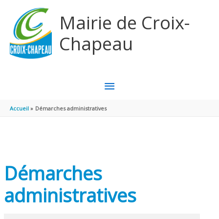
Aller au contenu
Aller au pied de page
Mairie de Croix-
Chapeau
MENU
PRINCIPAL
Accueil
Démarches administratives
Démarches
administratives