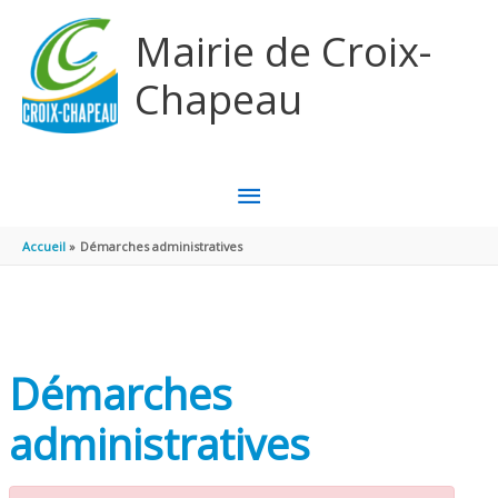
Aller au contenu
Aller au pied de page
Mairie de Croix-
Chapeau
MENU
PRINCIPAL
Accueil
Démarches administratives
Démarches
administratives