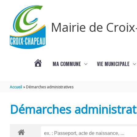
Aller au contenu
Aller au pied de page
Mairie de Croi
MA COMMUNE
VIE MUNICIPALE
PROCHAINS
Accueil
Démarches administratives
ÉVÈNEMENTS
Démarches administrat