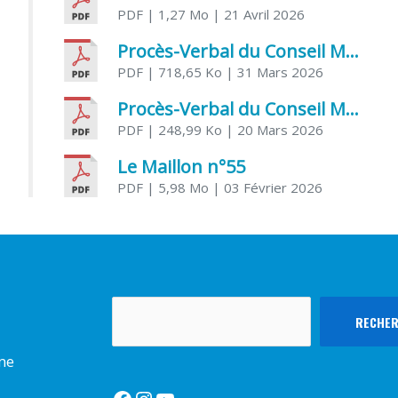
PDF
| 1,27 Mo
| 21 Avril 2026
Procès-Verbal du Conseil Municipal du 31 mars 2026
PDF
| 718,65 Ko
| 31 Mars 2026
Procès-Verbal du Conseil Municipal du 20 mars 2026
PDF
| 248,99 Ko
| 20 Mars 2026
Le Maillon n°55
PDF
| 5,98 Mo
| 03 Février 2026
Rechercher
RECHE
rme
Facebook
Instagram
YouTube