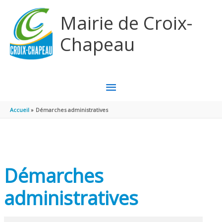
Aller au contenu
Aller au pied de page
Mairie de Croix-
Chapeau
MENU
PRINCIPAL
Accueil
Démarches administratives
Démarches
administratives