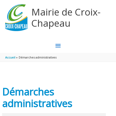
Aller au contenu
Aller au pied de page
Mairie de Croix-
Chapeau
MENU
PRINCIPAL
Accueil
Démarches administratives
Démarches
administratives