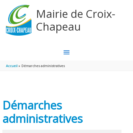
Aller au contenu
Aller au pied de page
Mairie de Croix-
Chapeau
MENU
PRINCIPAL
Accueil
Démarches administratives
Démarches
administratives