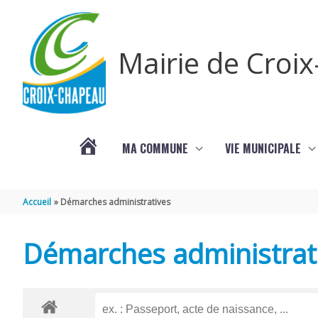
Aller au contenu
Aller au pied de page
Mairie de Croi
MA COMMUNE
VIE MUNICIPALE
PROCHAINS
Accueil
Démarches administratives
ÉVÈNEMENTS
Démarches administrat