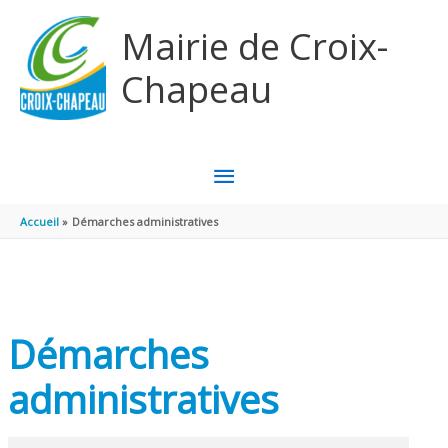
Aller au contenu
Aller au pied de page
Mairie de Croix-
Chapeau
MENU
PRINCIPAL
Accueil
Démarches administratives
Démarches
administratives