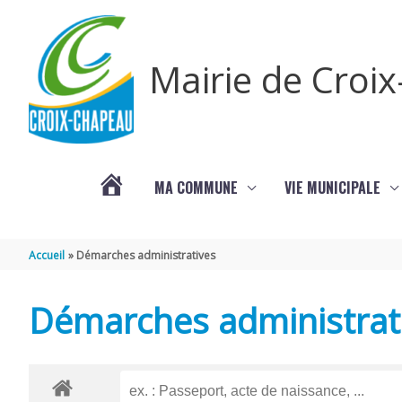
Aller au contenu
Aller au pied de page
Mairie de Croi
MA COMMUNE
VIE MUNICIPALE
PROCHAINS
Accueil
Démarches administratives
ÉVÈNEMENTS
Démarches administrat