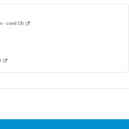
us - covid 19)
8