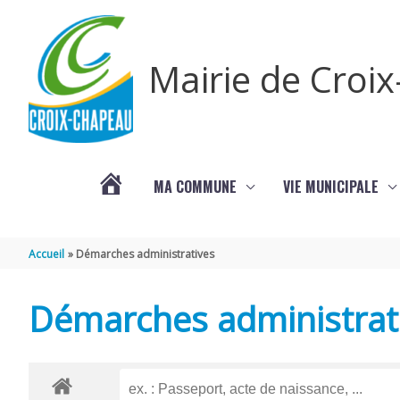
Aller au contenu
Aller au pied de page
Mairie de Croi
MA COMMUNE
VIE MUNICIPALE
PROCHAINS
Accueil
Démarches administratives
ÉVÈNEMENTS
Démarches administrat