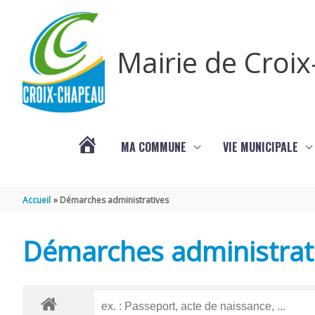
Aller au contenu
Aller au pied de page
Mairie de Croi
MA COMMUNE
VIE MUNICIPALE
PROCHAINS
Accueil
Démarches administratives
ÉVÈNEMENTS
Démarches administrat