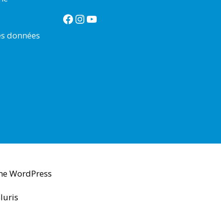
Facebook
Instagram
YouTube
es données
me WordPress
luris