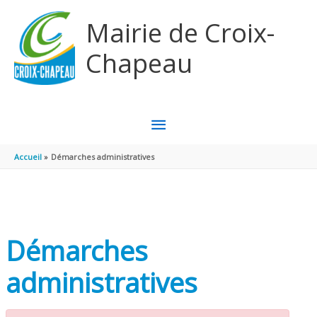
Aller au contenu
Aller au pied de page
Mairie de Croix-
Chapeau
MENU
PRINCIPAL
Accueil
Démarches administratives
Démarches
administratives