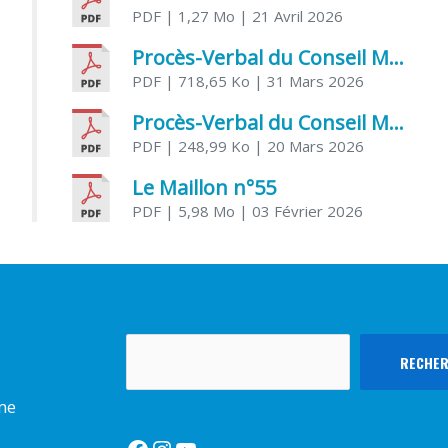
PDF
| 1,27 Mo
| 21 Avril 2026
Procès-Verbal du Conseil Municipal du 31 mars 2026
PDF
| 718,65 Ko
| 31 Mars 2026
Procès-Verbal du Conseil Municipal du 20 mars 2026
PDF
| 248,99 Ko
| 20 Mars 2026
Le Maillon n°55
PDF
| 5,98 Mo
| 03 Février 2026
Rechercher
RECHE
rme
Facebook
Instagram
YouTube