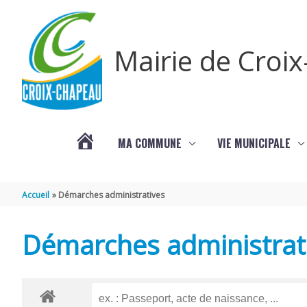
Aller au contenu
Aller au pied de page
Mairie de Croi
MA COMMUNE
VIE MUNICIPALE
PROCHAINS
Accueil
Démarches administratives
ÉVÈNEMENTS
Démarches administrat