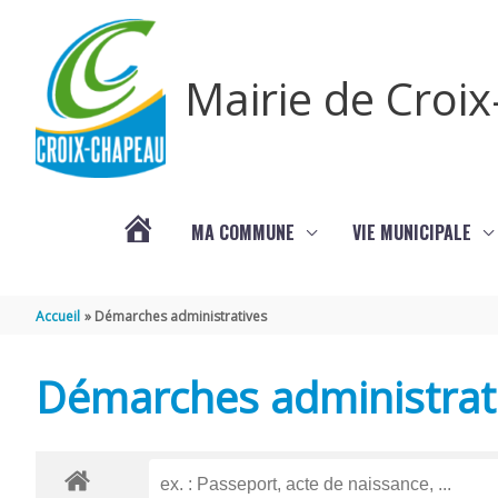
Aller au contenu
Aller au pied de page
Mairie de Croi
MA COMMUNE
VIE MUNICIPALE
PROCHAINS
Accueil
Démarches administratives
ÉVÈNEMENTS
Démarches administrat