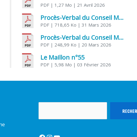
PDF
| 1,27 Mo
| 21 Avril 2026
Procès-Verbal du Conseil Municipal du 31 mars 2026
PDF
| 718,65 Ko
| 31 Mars 2026
Procès-Verbal du Conseil Municipal du 20 mars 2026
PDF
| 248,99 Ko
| 20 Mars 2026
Le Maillon n°55
PDF
| 5,98 Mo
| 03 Février 2026
Rechercher
RECHE
rme
Facebook
Instagram
YouTube