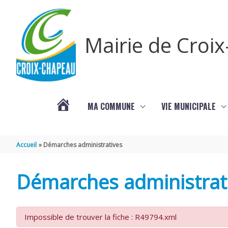
Aller au contenu
Aller au pied de page
Mairie de Croi
MA COMMUNE
VIE MUNICIPALE
PROCHAINS
Accueil
Démarches administratives
ÉVÈNEMENTS
Démarches administrat
Impossible de trouver la fiche : R49794.xml