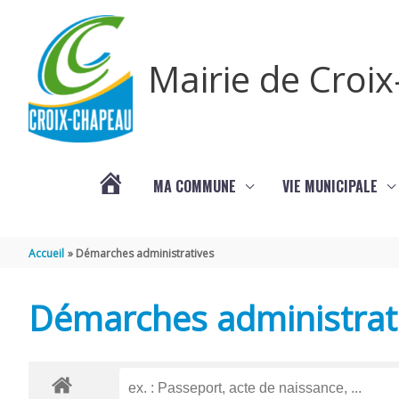
Aller au contenu
Aller au pied de page
Mairie de Croi
MA COMMUNE
VIE MUNICIPALE
PROCHAINS
Accueil
Démarches administratives
ÉVÈNEMENTS
Démarches administrat