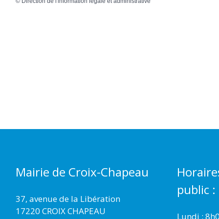
©
Direction de l'information légale et administrative
Mairie de Croix-Chapeau
Horaire
public :
37, avenue de la Libération
17220 CROIX CHAPEAU
Lundi : 8h