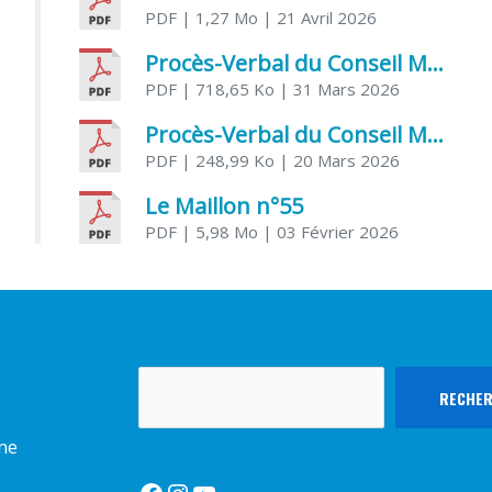
PDF
| 1,27 Mo
| 21 Avril 2026
Procès-Verbal du Conseil Municipal du 31 mars 2026
PDF
| 718,65 Ko
| 31 Mars 2026
Procès-Verbal du Conseil Municipal du 20 mars 2026
PDF
| 248,99 Ko
| 20 Mars 2026
Le Maillon n°55
PDF
| 5,98 Mo
| 03 Février 2026
Rechercher
RECHE
rme
Facebook
Instagram
YouTube