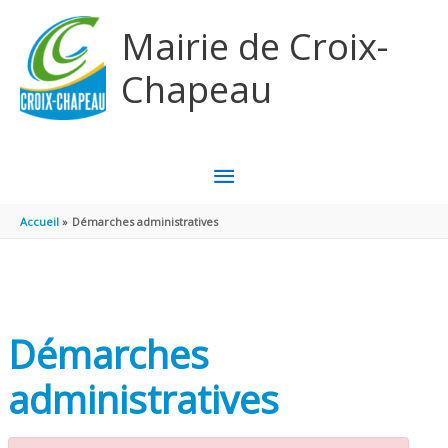
Aller au contenu
Aller au pied de page
Mairie de Croix-
Chapeau
MENU
PRINCIPAL
Accueil
Démarches administratives
Démarches
administratives