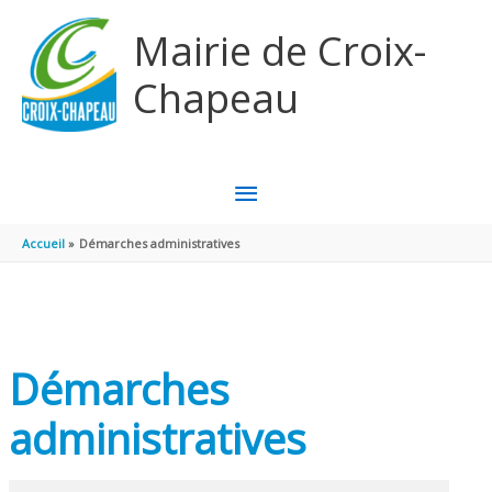
Aller au contenu
Aller au pied de page
Mairie de Croix-
Chapeau
MENU
PRINCIPAL
Accueil
Démarches administratives
Démarches
administratives