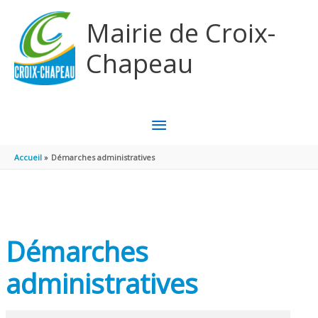
Aller au contenu
Aller au pied de page
Mairie de Croix-
Chapeau
MENU
PRINCIPAL
Accueil
Démarches administratives
Démarches
administratives