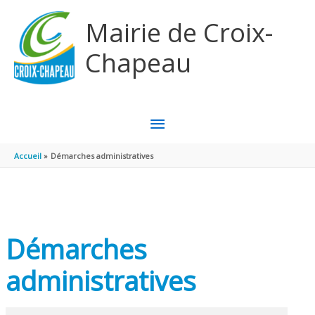
Aller au contenu
Aller au pied de page
Mairie de Croix-
Chapeau
MENU
PRINCIPAL
Accueil
Démarches administratives
Démarches
administratives