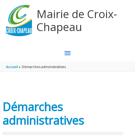
Aller au contenu
Aller au pied de page
Mairie de Croix-
Chapeau
MENU
PRINCIPAL
Accueil
Démarches administratives
Démarches
administratives