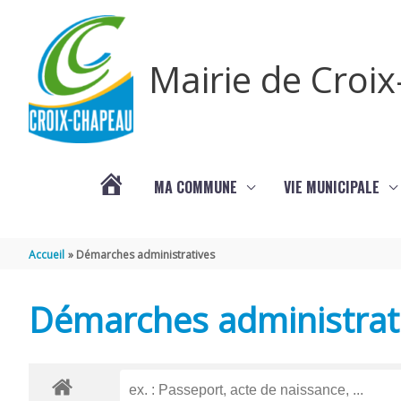
Aller au contenu
Aller au pied de page
Mairie de Croi
MA COMMUNE
VIE MUNICIPALE
PROCHAINS
Accueil
Démarches administratives
ÉVÈNEMENTS
Démarches administrat